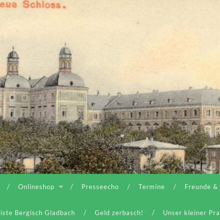
Onlineshop
Presseecho
Termine
Freunde &
iste Bergisch Gladbach
Geld zerbasch!
Unser kleiner Pr