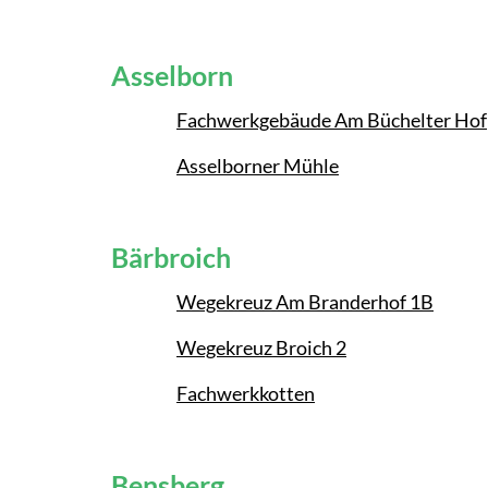
Asselborn
Fachwerkgebäude Am Büchelter Hof
Asselborner Mühle
Bärbroich
Wegekreuz Am Branderhof 1B
Wegekreuz Broich 2
Fachwerkkotten
Bensberg