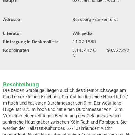
Baujahr
6.-7. Jahrhundert v, Chr.
Adresse
Bensberg Frankenforst
Literatur
Wikipedia
Eintragung in Denkmalliste
11.07.1983
Koordinaten
7.147447 O
50.927292
N
Beschreibung
Die beiden Grabhügel liegen südlich des Steinbruchswegs am
Rand einer kleinen Erhebung, Der östlich liegende Hügel ist 0,7
m hoch und hat einen Durchmesser von 9 m. Der westliche
Hügel ist 0,75 m hoch und hat einen Durchmesser von 12 m.
Von einer eisenzeitlichen Besiedlung des Geländes zeugen
zahlreiche Hügelgräber zwischen Köln-Rath und Forsbach. Sie
werden der Hallstatt-Kultur des 6.-7. Jahrhundert v, Chr.
zugeordnet. Nach den systematischen Ausgrabungen vor ca. 50