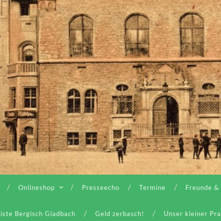
Onlineshop
Presseecho
Termine
Freunde &
iste Bergisch Gladbach
Geld zerbasch!
Unser kleiner Pr