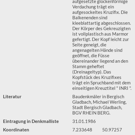
aufgesetzte glockenförmige
Verdachung trägt ein
aufgesockeltes Kruzifix. Die
Balkenenden sind
kleeblattartig abgeschlossen.
Der Körper des Gekreuzigten
ist vollplastisch aus Marmor
gefertigt. Der Kopf leicht zur
Seite geneigt, die
angenagelten Hände sind
geöffnet, die Füsse
übereinander liegend an den
Stamm geheftet
(Dreinageltyp). Das
Kopfstück des Kruzifixes
trägt ein Spruchband mit dem
einseitigen Kreuztitel " INRI ".
Literatur
Baudenkmäler in Bergisch
Gladbach, Michael Werling,
Stadt Bergisch Gladbach,
BGV RHEIN BERG.
Eintragung in Denkmalliste
31.01.1986
Koordinaten
7.233648
50.97257