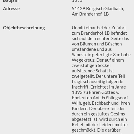
Baujahr
1893
Adresse
51429 Bergisch Gladbach,
Am Branderhof, 1B
Objektbeschreibung
Unmittelbar bei der Zufahrt
zum Branderhof 1B befindet
sich auf der rechten Seite das
von Bäumen und Büschen
umstandene und aus
Sandstein gefertigte 3 m hohe
Wegekreuz. Der auf einem
zweistufigen Sockel
aufsitzende Schaft ist
zweigeteilt. Der untere Teil
trägt schauseitig folgende
Inschrift. Errichtet im Jahre
1893 zu Ehren Gottes v.
Eheleuten Ant. Fröhlingsdorf
Wilh. geb. Eschbach und Ihren
Kindern. Der obere Teil, der
durch ein gestuftes Gesims
abgesetzt ist, wird durch ein
Relief mit der Leidensmutter
geschmückt. Die darüber