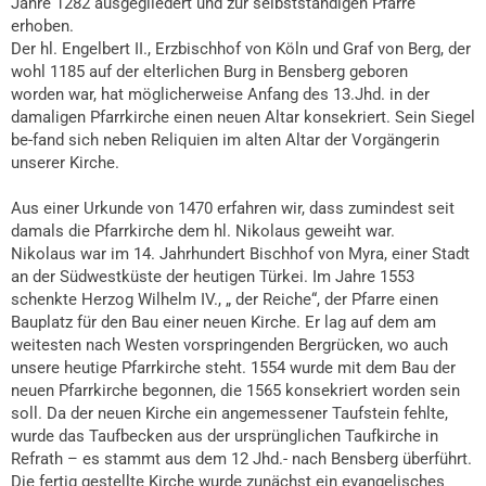
Jahre 1282 ausgegliedert und zur selbstständigen Pfarre
erhoben.
Der hl. Engelbert II., Erzbischhof von Köln und Graf von Berg, der
wohl 1185 auf der elterlichen Burg in Bensberg geboren
worden war, hat möglicherweise Anfang des 13.Jhd. in der
damaligen Pfarrkirche einen neuen Altar konsekriert. Sein Siegel
be-fand sich neben Reliquien im alten Altar der Vorgängerin
unserer Kirche.
Aus einer Urkunde von 1470 erfahren wir, dass zumindest seit
damals die Pfarrkirche dem hl. Nikolaus geweiht war.
Nikolaus war im 14. Jahrhundert Bischhof von Myra, einer Stadt
an der Südwestküste der heutigen Türkei. Im Jahre 1553
schenkte Herzog Wilhelm IV., „ der Reiche“, der Pfarre einen
Bauplatz für den Bau einer neuen Kirche. Er lag auf dem am
weitesten nach Westen vorspringenden Bergrücken, wo auch
unsere heutige Pfarrkirche steht. 1554 wurde mit dem Bau der
neuen Pfarrkirche begonnen, die 1565 konsekriert worden sein
soll. Da der neuen Kirche ein angemessener Taufstein fehlte,
wurde das Taufbecken aus der ursprünglichen Taufkirche in
Refrath – es stammt aus dem 12 Jhd.- nach Bensberg überführt.
Die fertig gestellte Kirche wurde zunächst ein evangelisches