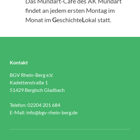
Das Mundart-Café des AK Mundart
findet an jedem ersten Montag im
Monat im
G
eschichte
L
okal statt.
Kontakt
BGV Rhein-Berg e.V.
Kadettenstraße 1
51429 Bergisch Gladbach
Telefon: 02204 201 684
E-Mail:
info@bgv-rhein-berg.de