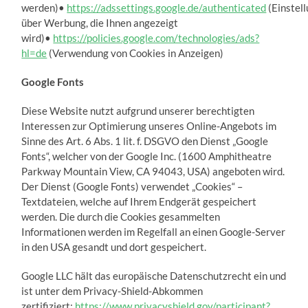
werden)•
https://adssettings.google.de/authenticated
(Einstel
über Werbung, die Ihnen angezeigt
wird)•
https://policies.google.com/technologies/ads?
hl=de
(Verwendung von Cookies in Anzeigen)
Google Fonts
Diese Website nutzt aufgrund unserer berechtigten
Interessen zur Optimierung unseres Online-Angebots im
Sinne des Art. 6 Abs. 1 lit. f. DSGVO den Dienst „Google
Fonts“, welcher von der Google Inc. (1600 Amphitheatre
Parkway Mountain View, CA 94043, USA) angeboten wird.
Der Dienst (Google Fonts) verwendet „Cookies“ –
Textdateien, welche auf Ihrem Endgerät gespeichert
werden. Die durch die Cookies gesammelten
Informationen werden im Regelfall an einen Google-Server
in den USA gesandt und dort gespeichert.
Google LLC hält das europäische Datenschutzrecht ein und
ist unter dem Privacy-Shield-Abkommen
zertifiziert:
https://www.privacyshield.gov/participant?