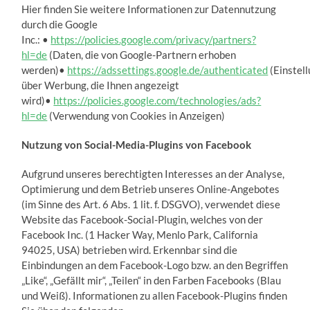
Hier finden Sie weitere Informationen zur Datennutzung
durch die Google
Inc.: •
https://policies.google.com/privacy/partners?
hl=de
(Daten, die von Google-Partnern erhoben
werden)•
https://adssettings.google.de/authenticated
(Einstel
über Werbung, die Ihnen angezeigt
wird)•
https://policies.google.com/technologies/ads?
hl=de
(Verwendung von Cookies in Anzeigen)
Nutzung von Social-Media-Plugins von Facebook
Aufgrund unseres berechtigten Interesses an der Analyse,
Optimierung und dem Betrieb unseres Online-Angebotes
(im Sinne des Art. 6 Abs. 1 lit. f. DSGVO), verwendet diese
Website das Facebook-Social-Plugin, welches von der
Facebook Inc. (1 Hacker Way, Menlo Park, California
94025, USA) betrieben wird. Erkennbar sind die
Einbindungen an dem Facebook-Logo bzw. an den Begriffen
„Like“, „Gefällt mir“, „Teilen“ in den Farben Facebooks (Blau
und Weiß). Informationen zu allen Facebook-Plugins finden