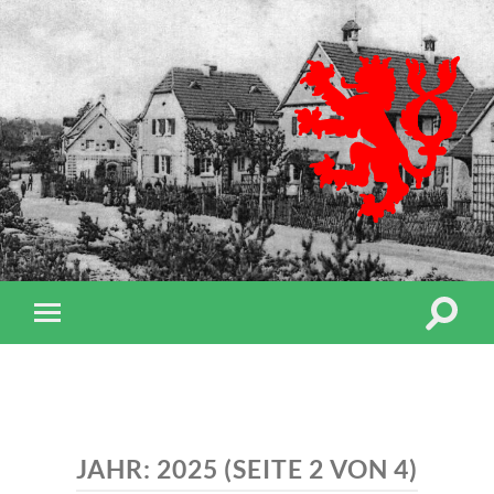
Berg
Gesc
Rhei
Berg
e.V.
Suchfe
Mobile-
ein-/a
Menü
ein-/ausblenden
JAHR:
2025
(SEITE 2 VON 4)