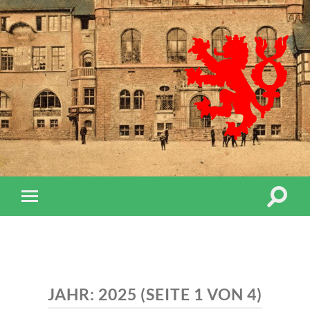
Berg
Gesc
Rhei
Berg
e.V.
Suchfe
Mobile-
ein-/a
Menü
ein-/ausblenden
JAHR:
2025
(SEITE 1 VON 4)