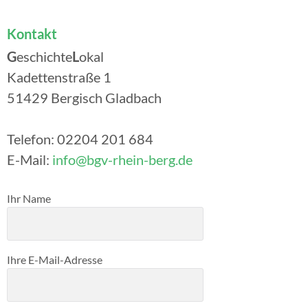
Kontakt
G
eschichte
L
okal
Kadettenstraße 1
51429 Bergisch Gladbach
Telefon: 02204 201 684
E-Mail:
info@bgv-rhein-berg.de
Bitte lasse dieses Feld leer.
Ihr Name
Ihre E-Mail-Adresse