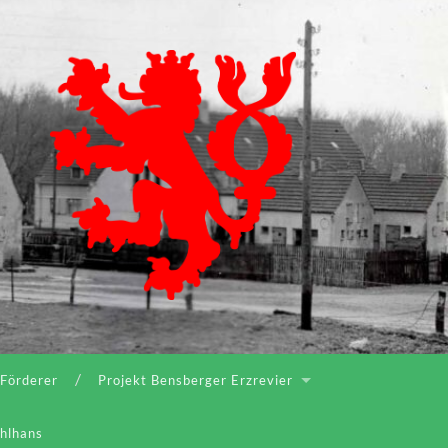
Bergischer
Geschichtsverein
Rhein-
Berg
e.V.
 Förderer
Projekt Bensberger Erzrevier
ahlhans