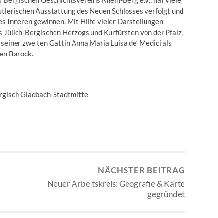
s Bergischen Geschichtsvereins Rhein-Berg e.V., hat viele
stlerischen Ausstattung des Neuen Schlosses verfolgt und
es Inneren gewinnen. Mit Hilfe vieler Darstellungen
es Jülich-Bergischen Herzogs und Kurfürsten von der Pfalz,
 seiner zweiten Gattin Anna Maria Luisa de‘ Medici als
en Barock.
rgisch Gladbach-Stadtmitte
NÄCHSTER BEITRAG
Neuer Arbeitskreis: Geografie & Karte
gegründet