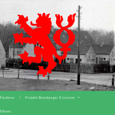
Bergischer
Geschichtsverein
Rhein-
Berg
e.V.
 Förderer
Projekt Bensberger Erzrevier
ahlhans