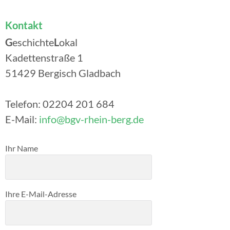
Kontakt
G
eschichte
L
okal
Kadettenstraße 1
51429 Bergisch Gladbach
Telefon: 02204 201 684
E-Mail:
info@bgv-rhein-berg.de
Bitte lasse dieses Feld leer.
Ihr Name
Ihre E-Mail-Adresse