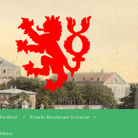
Bergischer
Geschichtsverein
Rhein-
Berg
e.V.
 Förderer
Projekt Bensberger Erzrevier
ahlhans