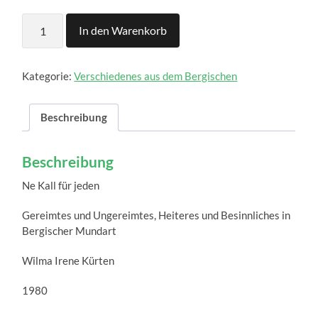
Ne
In den Warenkorb
Kall
für
jeden
Menge
Kategorie:
Verschiedenes aus dem Bergischen
Beschreibung
Beschreibung
Ne Kall für jeden
Gereimtes und Ungereimtes, Heiteres und Besinnliches in
Bergischer Mundart
Wilma Irene Kürten
1980