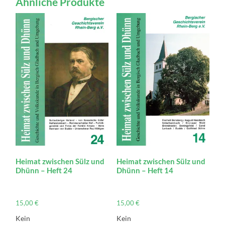
Ähnliche Produkte
Menge
Heimat zwischen Sülz und
Heimat zwischen Sülz und
Dhünn – Heft 24
Dhünn – Heft 14
15,00
€
15,00
€
Kein
Kein