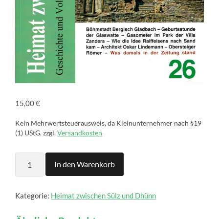
15,00
€
Kein Mehrwertsteuerausweis, da Kleinunternehmer nach §19
(1) UStG.
zzgl.
Versandkosten
Heimat
In den Warenkorb
zwischen
Sülz
und
Dhünn
Kategorie:
Heimat zwischen Sülz und Dhünn
-
Heft
26