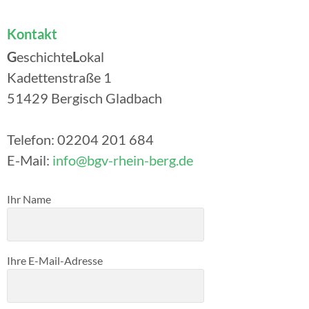
Kontakt
G
eschichte
L
okal
Kadettenstraße 1
51429 Bergisch Gladbach
Telefon: 02204 201 684
E-Mail:
info@bgv-rhein-berg.de
Bitte lasse dieses Feld leer.
Ihr Name
Ihre E-Mail-Adresse