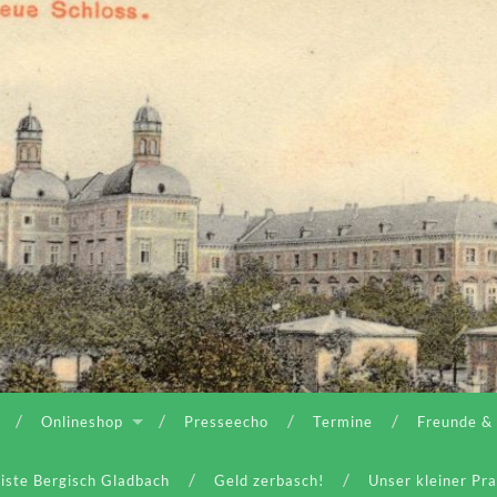
Onlineshop
Presseecho
Termine
Freunde &
iste Bergisch Gladbach
Geld zerbasch!
Unser kleiner Pr