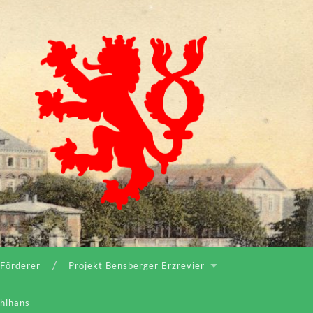
Bergischer
Geschichtsverein
Rhein-
Berg
e.V.
 Förderer
Projekt Bensberger Erzrevier
ahlhans