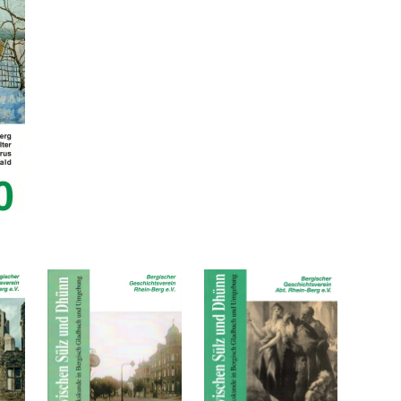
Heft
20
Menge