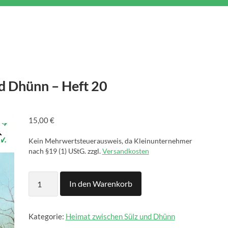
d Dhünn – Heft 20
15,00
€
Kein Mehrwertsteuerausweis, da Kleinunternehmer
nach §19 (1) UStG.
zzgl.
Versandkosten
Heimat
In den Warenkorb
zwischen
Sülz
und
Dhünn
Kategorie:
Heimat zwischen Sülz und Dhünn
-