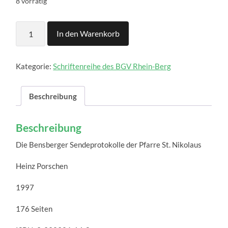
8 vorrätig
Die
In den Warenkorb
Bensberger
Sendeprotokolle
der
Pfarre
Kategorie:
Schriftenreihe des BGV Rhein-Berg
St.
Nikolaus
Menge
Beschreibung
Beschreibung
Die Bensberger Sendeprotokolle der Pfarre St. Nikolaus
Heinz Porschen
1997
176 Seiten