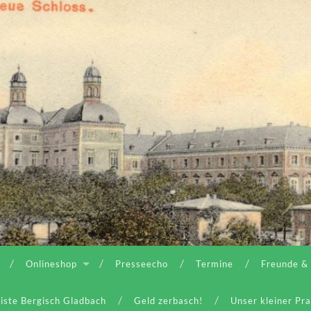
Onlineshop
Presseecho
Termine
Freunde &
iste Bergisch Gladbach
Geld zerbasch!
Unser kleiner Pr