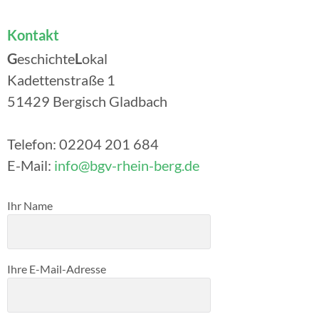
Kontakt
G
eschichte
L
okal
Kadettenstraße 1
51429 Bergisch Gladbach
Telefon: 02204 201 684
E-Mail:
info@bgv-rhein-berg.de
Bitte lasse dieses Feld leer.
Ihr Name
Ihre E-Mail-Adresse