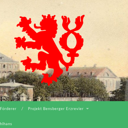
Bergischer
Geschichtsverein
Rhein-
Berg
e.V.
 Förderer
Projekt Bensberger Erzrevier
ahlhans