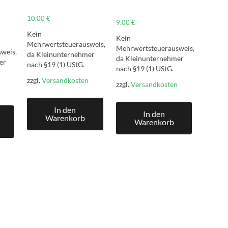
10,00
€
9,00
€
Kein
Kein
Mehrwertsteuerausweis,
Mehrwertsteuerausweis,
weis,
da Kleinunternehmer
da Kleinunternehmer
er
nach §19 (1) UStG.
nach §19 (1) UStG.
zzgl.
Versandkosten
zzgl.
Versandkosten
In den
In den
Warenkorb
Warenkorb