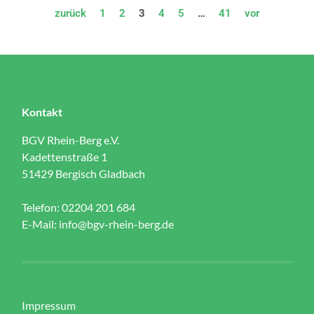
zurück
1
2
3
4
5
…
41
vor
Kontakt
BGV Rhein-Berg e.V.
Kadettenstraße 1
51429 Bergisch Gladbach
Telefon: 02204 201 684
E-Mail:
info@bgv-rhein-berg.de
Impressum